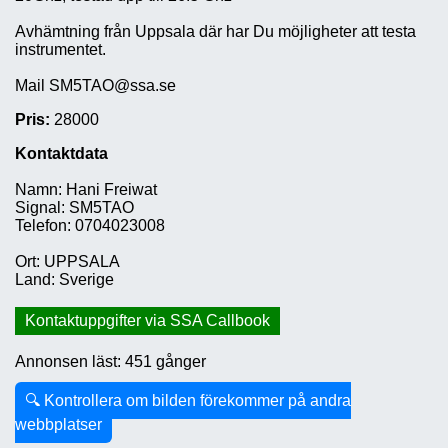
Avhämtning från Uppsala där har Du möjligheter att testa
instrumentet.
Mail SM5TAO@ssa.se
Pris:
28000
Kontaktdata
Namn: Hani Freiwat
Signal: SM5TAO
Telefon: 0704023008
Ort: UPPSALA
Land: Sverige
Kontaktuppgifter via SSA Callbook
Annonsen läst: 451 gånger
🔍 Kontrollera om bilden förekommer på andra
webbplatser