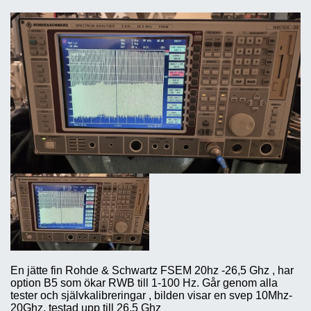
En jätte fin Rohde & Schwartz FSEM 20hz -26,5 Ghz , har
option B5 som ökar RWB till 1-100 Hz. Går genom alla
tester och självkalibreringar , bilden visar en svep 10Mhz-
20Ghz, testad upp till 26.5 Ghz