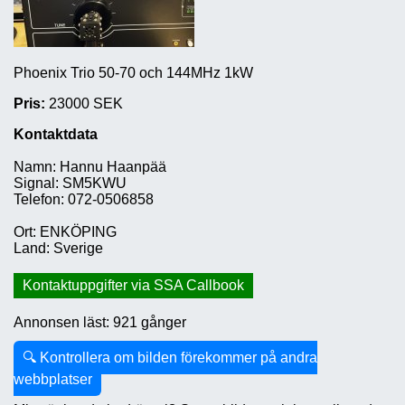
Phoenix Trio 50-70 och 144MHz 1kW
Pris:
23000 SEK
Kontaktdata
Namn: Hannu Haanpää
Signal: SM5KWU
Telefon: 072-0506858
Ort: ENKÖPING
Land: Sverige
Kontaktuppgifter via SSA Callbook
Annonsen läst: 921 gånger
🔍 Kontrollera om bilden förekommer på andra
webbplatser