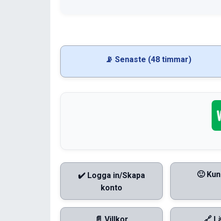
📡 Senaste (48 timmar)
🙂 Kun
✔️ Logga in/Skapa
konto
📄 Villkor
🔗 L