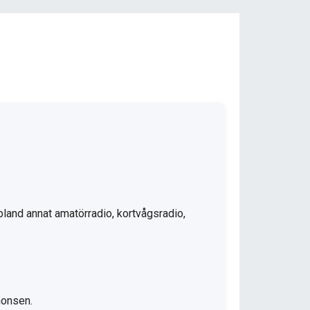
bland annat amatörradio, kortvågsradio,
nonsen.