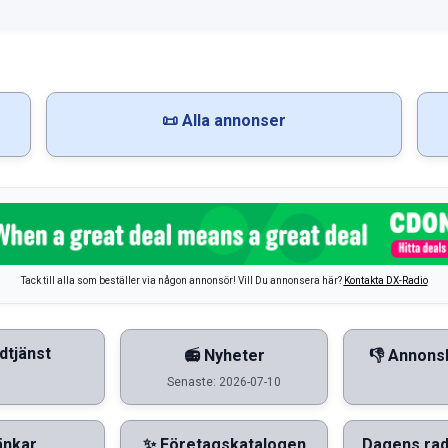
📜 Alla annonser
Tack till alla som beställer via någon annonsör! Vill Du annonsera här?
Kontakta DX-Radio
dtjänst
📻 Nyheter
👎 Annons
Senaste: 2026-07-10
änkar
✨ Företagskatalogen
Dagens rad