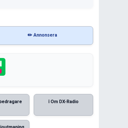
✏️ Annonsera
bedragare
ℹ️ Om DX-Radio
ioutmaning